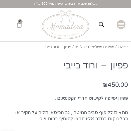
משלוח חינם עד הבית ברכישה מעל 800 ש"ח
הירשמו לניוזלטר שלנו 
0
סט מיטת תינוק
ROYAL PINK
בגדי תינוקות וילדים
SWEET BLUE
סט עריסה
PURE GREY
SHINY GOLD
משטחי החתלה
ROYAL WHITE
סט מיטת יחיד/ זוגי
מוצרים משלימים
Home
/
מוצרים משלימים
/
בלונים
/ פפיון – ורוד בייבי
פפיון – ורוד בייבי
₪
450.00
פפיון יפייפה לקישוט חדרי הקטנטנים ,
מתאים לליפוף סביב המיטה , גב הכיסא, תליה על הקיר או
בכל מקום בחדר אליו תרצו להוסיף רכות ויופי.