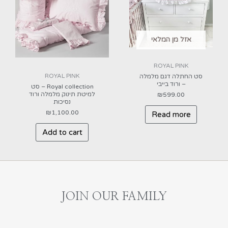
אזל מן המלאי
ROYAL PINK
ROYAL PINK
סט החתלה דגם מלמלה
– ורוד בייבי
Royal collection – סט
למיטת תינוק מלמלה ורוד
₪
599.00
נסיכות
₪
1,100.00
Read more
Add to cart
JOIN OUR FAMILY